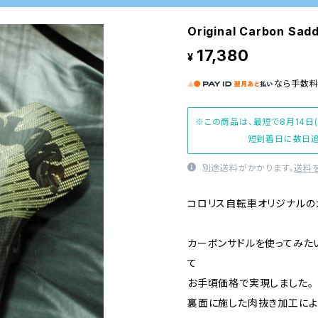
Original Carbon Sadd
17,380
¥
なら
手数
※この商品は、最短で8月14日
短到着日に数日追
別途送料がかかります。
送料
コロリス自転車オリジナルの
カーボンサドルを使ってみたい
て
お手頃価格で実現しました。
裏面に施した肉抜き加工によ