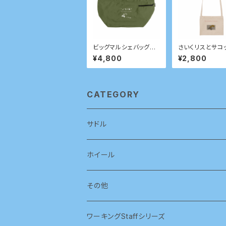
ビッグマルシェバッグ
さいくリスとサコ
(カーキ)
¥4,800
¥2,800
CATEGORY
サドル
ホイール
その他
ワーキングStaffシリーズ