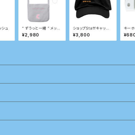
ッシュ
“ ずうっと一緒 ” メッセ
ショップStaffキャッ
キーホ
ージ付きサコッシュ
プ ９ｔｈ ワークモデ
¥2,980
¥3,800
¥68
ル