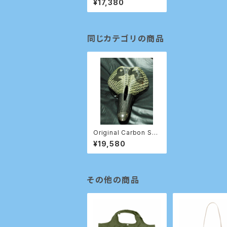
¥17,380
同じカテゴリの商品
Original Carbon Sad
dle 穴あき
¥19,580
その他の商品