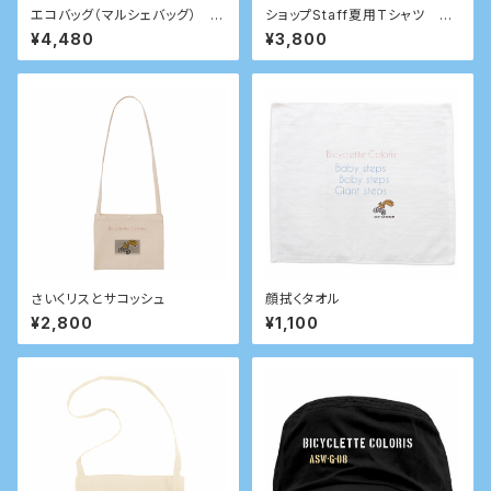
エコバッグ（マルシェバッグ） レ
ショップStaff夏用Tシャツ 20
ッド
21
¥4,480
¥3,800
さいくリスとサコッシュ
顔拭くタオル
¥2,800
¥1,100