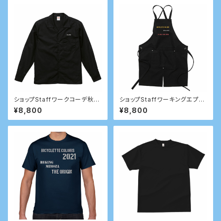
ショップStaffワークコーデ秋冬
ショップStaffワーキングエプロ
用
ン 試験運用的なワーキングエ
¥8,800
¥8,800
プロン