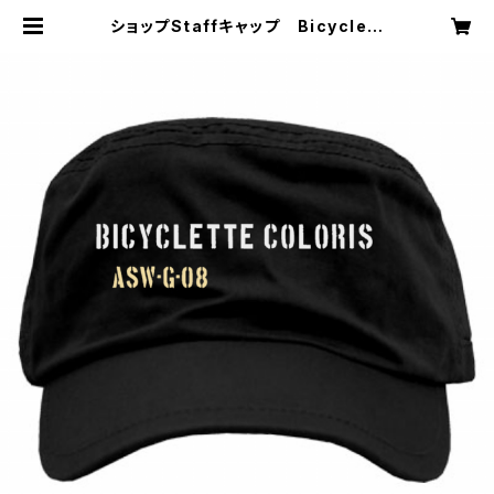
ショップStaffキャップ Bicyclett
e Coloris 9th anniversary アク
ティブ ハリセン モデル | Bicyclett
e Coloris ( コロリス自転車 ）