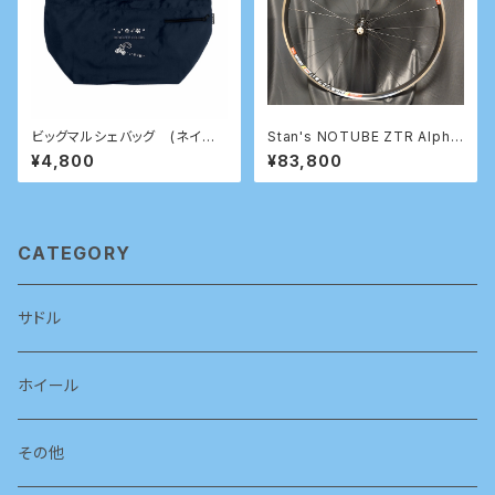
ビッグマルシェバッグ (ネイビ
Stan's NOTUBE ZTR Alpha
ー）
340
¥4,800
¥83,800
CATEGORY
サドル
ホイール
その他