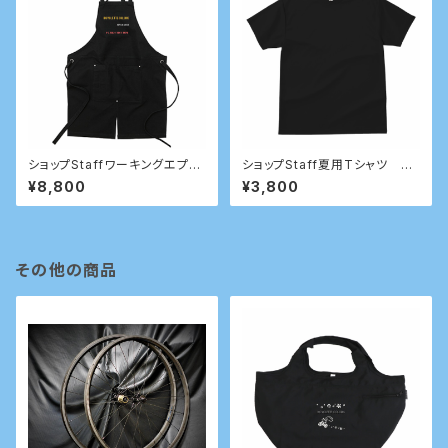
ショップStaffワーキングエプロ
ショップStaff夏用Tシャツ 20
ン 試験運用的なワーキングエ
21
¥8,800
¥3,800
プロン
その他の商品