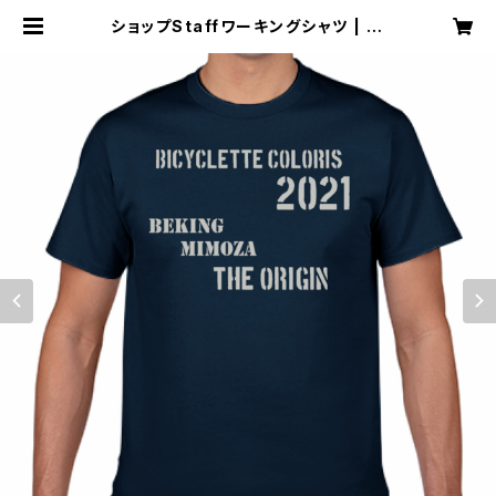
ショップStaffワーキングシャツ | Bi
cyclette Coloris ( コロリス自転
車 ）