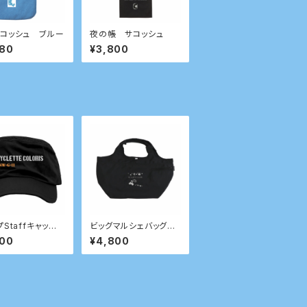
コッシュ ブルー
夜の帳 サコッシュ
980
¥3,800
Staffキャッ
ビッグマルシェバッグ
ｔｈ ワークモデ
(ブラック）
800
¥4,800