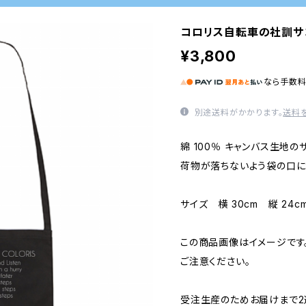
コロリス自転車の社訓サ
¥3,800
なら
手数
別途送料がかかります。
送料
綿 100％ キャンバス生地の
荷物が落ちないよう袋の口に
サイズ 横 30cm 縦 24c
この商品画像はイメージです
ご注意ください。
受注生産のためお届けまで2