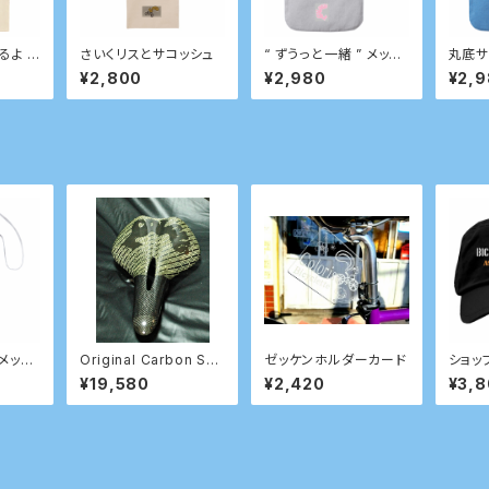
るよ ”
さいくリスとサコッシュ
“ ずうっと一緒 ” メッセ
丸底サ
コッシ
ージ付きサコッシュ
¥2,800
¥2,980
¥2,
 メッセ
Original Carbon Sad
ゼッケンホルダーカード
ショップ
ュ
dle 穴あき
プ ９
¥19,580
¥2,420
¥3,
ル