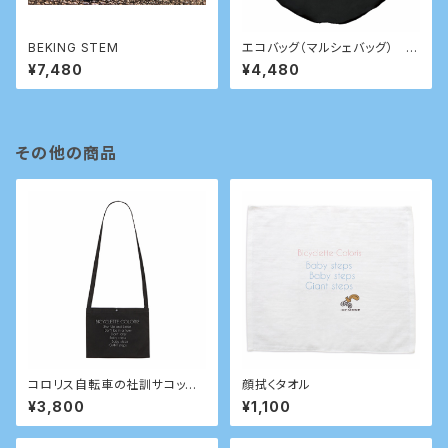
BEKING STEM
エコバッグ（マルシェバッグ） ブ
ラック
¥7,480
¥4,480
その他の商品
コロリス自転車の社訓サコッシ
顔拭くタオル
ュ
¥3,800
¥1,100