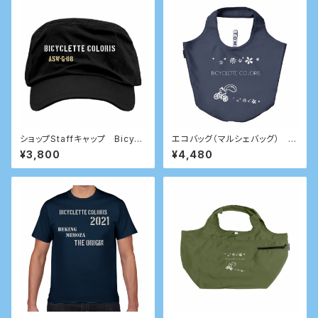
ショップStaffキャップ Bicycl
エコバッグ（マルシェバッグ） ネ
ette Coloris 9th anniversar
イビー
¥3,800
¥4,480
y アクティブ ハリセン モデル