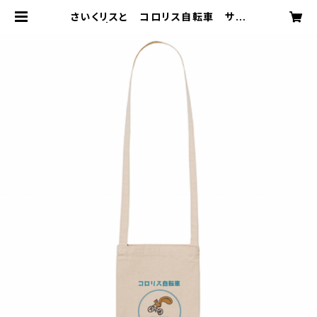
さいくリスと コロリス自転車 サコ
ッシュ | Bicyclette Coloris ( コ
ロリス自転車 ）