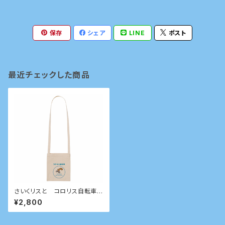
保存
シェア
LINE
ポスト
最近チェックした商品
さいくリスと コロリス自転車
サコッシュ
¥2,800